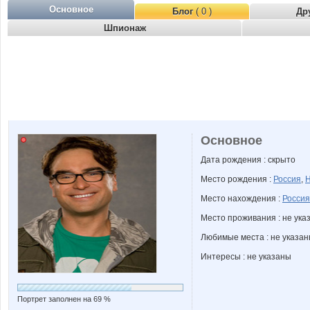
Основное
Блог
( 0 )
Др
Шпионаж
Основное
Дата рождения : скрыто
Место рождения :
Россия
,
Н
Место нахождения :
Россия
Место проживания : не ука
Любимые места : не указа
Интересы : не указаны
Портрет заполнен на 69 %