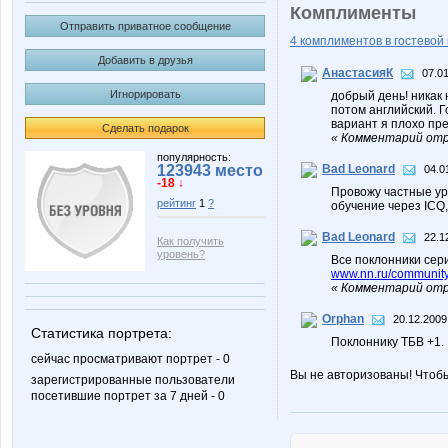
Комплименты
Отправить приватное сообщение
4 комплиментов в гостевой 
Добавить в друзья
АнастасияК
07.01
Игнорировать
добрый день! никак 
потом английский. Г
вариант я плохо пр
Сделать подарок
« Комментарий отр
популярность:
123943 место
Bad Leonard
04.0
-18 ↓
Провожу частные ур
рейтинг
1
?
обучение через ICQ,
Bad Leonard
22.1
Как получить
уровень?
Все поклонники сер
www.nn.ru/community
« Комментарий отр
Orphan
20.12.2009
Статистика портрета:
Поклоннику ТБВ +1. :
сейчас просматривают портрет - 0
Вы не авторизованы! Чтоб
зарегистрированные пользователи
посетившие портрет за 7 дней - 0